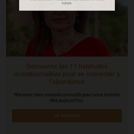
Découvrez les 11 habitudes
incontournables pour se connecter à
l’abondance
Recevez mes conseils exclusifs pour vous enrichir
dès aujourd’hui.
Je m’inscris