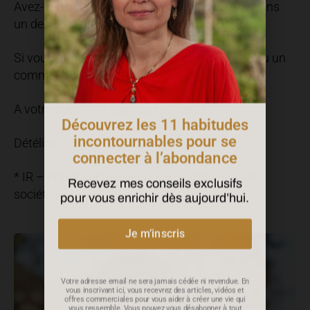
Avez-vous déjà opté pour la création de SCI dans
un de vos projets immobiliers ? Pourquoi ?
Si vous aimez cette vidéo, laissez-moi un
ou un
commentaire. Merci !
Découvrez les 11 habitudes
incontournables pour se
A votre succès et épanouissement !
connecter à l’abondance
Détélina
Recevez mes conseils exclusifs
pour vous enrichir dès aujourd’hui.
* IR – impôt sur le revenu / IS – impôt sur les
sociétés
Je m’inscris
Votre adresse email ne sera jamais cédée ni revendue. En
vous inscrivant ici, vous recevrez des articles, vidéos et
offres commerciales pour vous aider à créer une vie qui
vous ressemble. Vous pouvez vous désabonner à tout
instant.