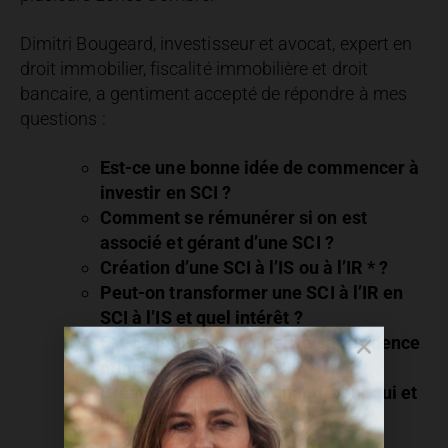
Dimitri Bougeard,
investisseur et avocat, expert en
droit immobilier, fiscalité immobilière et droit
bancaire, a gentiment accepté de répondre à mes
questions :
Est-ce une bonne idée de commencer à
investir en SCI ?
Comment se rémunérer si on est
associé et gérant d’une SCI ?
Création d’une SCI à l’IS ou à l’IR * ?
Peut-on transformer une SCI à l’IR en
SCI à l’IS et quel intérêt ?
Est-ce judicieux de mettre sa résidence
principale dans une SCI ?
Création de holding : quand, pour qui et
pourquoi ?