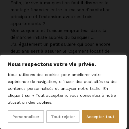
Enfin, j’arrive à ma question faut il dissocier le
montage financier entre la maison d’habitation
principale et l’extension avec ses trois
appartements ?
Mon conjoints et l’unique emprunteur dans la
démarche initiale auprès du banquier …
J’ai également un petit salaire qui pour encore
deux ans sert à assurer le logement locatif de
notre fils unique sur Bordeaux.
Nous respectons votre vie privée.
Faut il faire un montage du type SCI ?
Nous utilisons des cookies pour améliorer votre
Voilà, si vous avez des réponses à nos questions
expérience de navigation, diffuser des publicités ou des
nous sommes preneurs…
contenus personnalisés et analyser notre trafic. En
Merci,
cliquant sur « Tout accepter », vous consentez à notre
Bien cordialement,
utilisation des cookies.
CB
Répondre
Personnaliser
Tout rejeter
Accepter tout