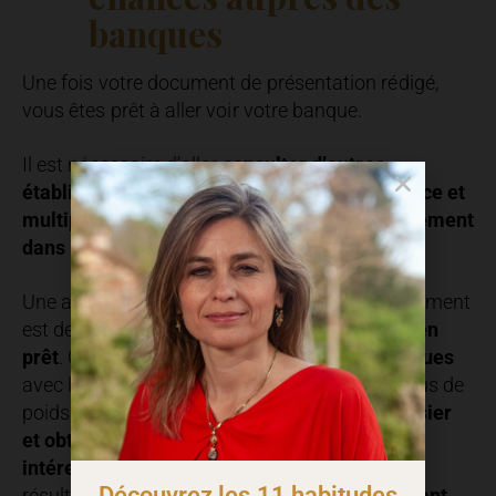
banques
Une fois votre document de présentation rédigé,
vous êtes prêt à aller voir votre banque.
Il est nécessaire d’aller
consulter d’autres
établissements
pour
faire jouer la concurrence et
multiplier les chances d’obtenir votre financement
dans les temps
.
Une autre possibilité que j’apprécie particulièrement
est de
faire appel aux
services d’un courtier en
prêt
. C’est un
partenaire solide pour les banques
avec lesquelles il travaille et il aura toujours plus de
poids que vous pour
faire accepter votre dossier
et obtenir le taux et les conditions les plus
intéressantes.
La plupart étant rémunérés au
Découvrez les 11 habitudes
résultat, vous n’aurez donc
rien à débourser tant