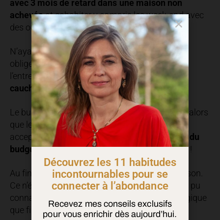
avec 3 mois de retard dans une maison non
achevée
et cohabiter y compris les week-end avec
des ouvriers.
N’ayant pas vraiment le choix, nous avons été
obligés de nous adapter au rythme de
l’entrepreneur.
Le rêve peut vite tourner au
cauchemar !
Le budget annoncé initialement a été dépensé alors
que les travaux étaient loin d’être finis. On a dû
accepter
un dépassement allant jusqu’à 25 % du
budget global
qui était déjà assez conséquent !
Découvrez les 11 habitudes
Au final, on a réemprunté pour terminer la maison.
incontournables pour se
connecter à l’abondance
Ce n’était pas la période la plus joyeuse que j’ai pu
connaître aussi bien du point de vue psychologique
Recevez mes conseils exclusifs
que financier.
pour vous enrichir dès aujourd’hui.