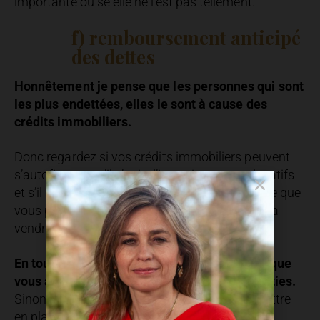
importante ou se elle ne l’est pas tellement.
f) remboursement anticipé
des dettes
Honnêtement je pense que les personnes qui sont
les plus endettées, elles le sont à cause des
crédits immobiliers.
Donc regardez si vos crédits immobiliers peuvent
s’autofinancer s’il s’agit d’investissements locatifs
et s’il s’agit de votre résidence principale, est-ce que
vous pouvez la louer ? Est-ce que vous devez la
vendre ?
En tout cas il est important de faire en sorte que
vous avez plus d’entrées d’argent que de sorties.
Sinon petit à petit la spirale infernale va se mettre
en place.