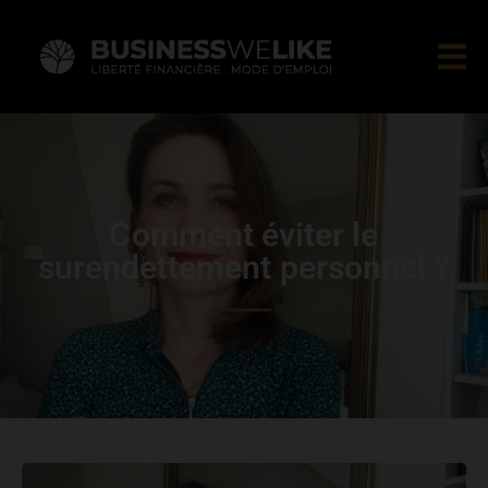
Comment éviter le
surendettement personnel ?