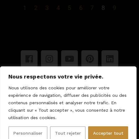
1
2
3
4
5
6
7
8
9
Nous respectons votre vie privée.
Mentions légales
Politique de confidentialité
Nous utilisons des cookies pour améliorer votre
Copyright © 2023 Tous droits réservés : Détélina
expérience de navigation, diffuser des publicités ou des
Lyoubénova
contenus personnalisés et analyser notre trafic. En
cliquant sur « Tout accepter », vous consentez à notre
utilisation des cookies.
Personnaliser
Tout rejeter
Accepter tout